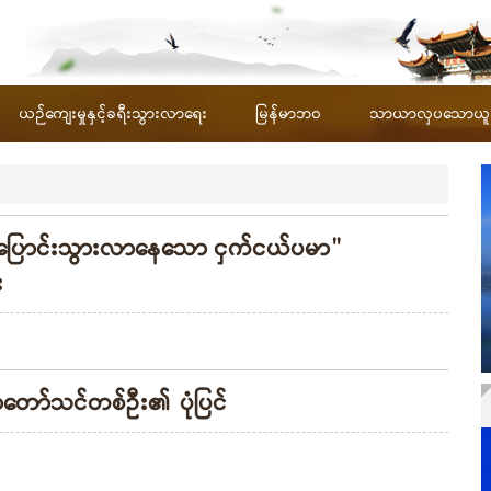
ယဉ်ကျေးမှုနှင့်ခရီးသွားလာရေး
မြန်မာဘဝ
သာယာလှပသောယူနန်
ေ့ပြောင်းသွားလာနေသော ငှက်ငယ်ပမာ"
း
ပညာတော်သင်တစ်ဦး၏ ပုံပြင်