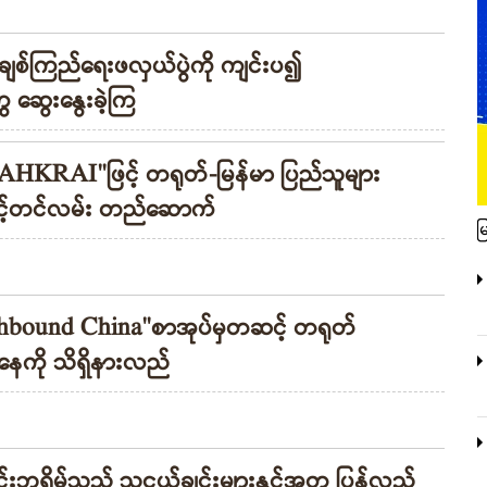
်ကြည်ရေးဖလှယ်ပွဲကို ကျင်းပ၍
 ဆွေးနွေးခဲ့ကြ
KRAI"ဖြင့် တရုတ်-မြန်မာ ပြည်သူများ
 မြှင့်တင်လမ်း တည်ဆောက်
မ
rthbound China"စာအုပ်မှတဆင့် တရုတ်
ို သိရှိနားလည်
င်းဘရိမ်သည် သူငယ်ချင်းများနှင့်အတူ ပြန်လည်