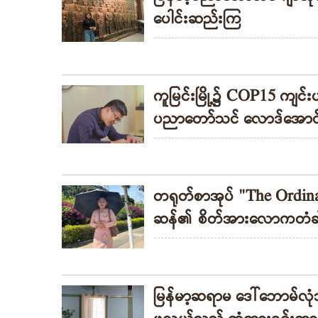
ပေါင်းဆည်းကြ
ကူမြင်းမြို့၌ COP15 ကျင
ပညာတော်သင် လောဒ်အောင်လ
တရုတ်စာအုပ် "The Ordin
ဆန်၏ စိတ်အားလောကတံခါးက
မြန်မာ့ဆရာမ ဒေါ်ဘောမ်လု