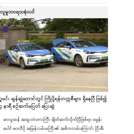
လူမှုဘဝရသစုံလင်
ူမင်း ချန်ချုံတောင်တွင် ကြိုပို့ရန်တက္ကစီများ ရှိနေပြီ ဖြစ်၍
၄ နာရီ စဉ်ဆက်မပြတ် ပြေးဆွဲ
မာလူထန် အထူးတံတားကြီး ချိတ်ဆက်လိုက်ပြီဖြစ်ရာ ထျန်း
ပေါင်-မာလီပို အမြန်လမ်းမကြီး၏ အဓိကလမ်းကြောင်း ပြီးစီး