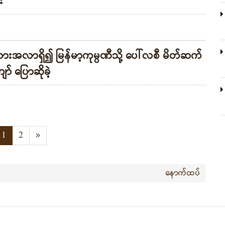
း
ားအလာရှိ၍ မြန်မာ့ကုမ္ပဏီသို့ ပေါ်လစီ မိတ်ဆက်
် ပြောဆိုခဲ့
1
2
»
နောက်ထပ်