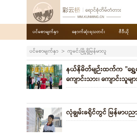
ပင်မစာမျက်နှာ
နောက်ဆုံးရသတင်း
ဗီဒီယို
ပင်မစာမျက်နှာ
>
ကူမင်းမြို့ရှိမြန်မာလူ
နယ်နိမိတ်မျဉ်းထက်က "ရွှ
ကျောင်းသား၊ ကျောင်းသူမျာ
လုံချွမ်းခရိုင်တွင် မြန်မာ