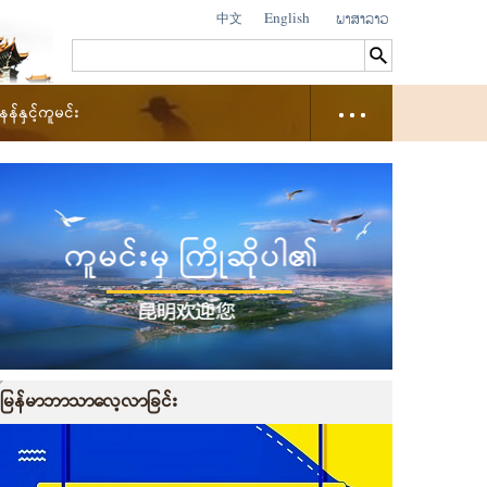
中文
English
နှင့်ကူမင်း
မြန်မာဘာသာလေ့လာခြင်း