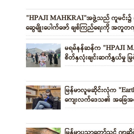
"HPAJI MAHKRAI"အဖွဲ့သည် ကူမင်း၌ ချစ
ဆွေမျိုးပေါက်ဖော် ချစ်ကြည်ရေးကို အတူတကွ
မရမ်နန်ဆန်က "HPAJI MAH
စိတ်နှလုံးချင်းဆက်နွှယ်မှု
မြန်မာလူမဆိုင်းလုံက "Ea
ကျေးလက်ဒေသ၏ အခြေအနေက
မြန်မာ့ပညာတော်သင် ဂျာဆို