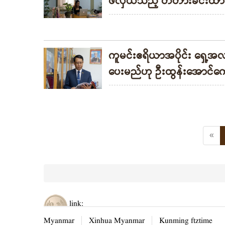
ဖလှယ်သည့် တံတားခင်းထာ
ကူမင်းဧရိယာအပိုင်း ရှေ့အလ
ပေးမည်ဟု ဦးထွန်းအောင်ကျော
«
link:
Myanmar
Xinhua Myanmar
Kunming ftztime