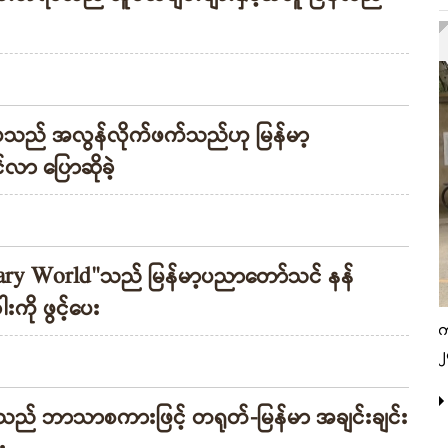
်းပသည် အလွန်လိုက်ဖက်သည်ဟု မြန်မာ့
ာ ပြောဆိုခဲ့
ary World"သည် မြန်မာ့ပညာတော်သင် နန်
ို ဖွင့်ပေး
က
၂
ံသည် ဘာသာစကားဖြင့် တရုတ်-မြန်မာ အချင်းချင်း