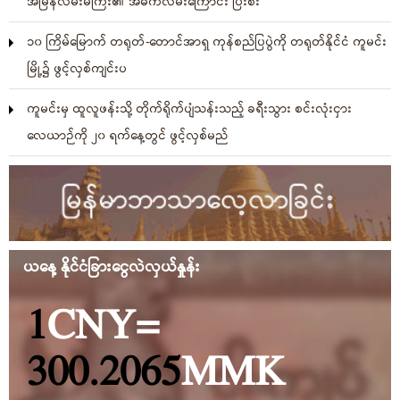
အမြန်လမ်းမကြီး၏ အဓိကလမ်းကြောင်း ပြီးစီး
၁၀ ကြိမ်မြောက် တရုတ်-တောင်အာရှ ကုန်စည်ပြပွဲကို တရုတ်နိုင်ငံ ကူမင်း
မြို့၌ ဖွင့်လှစ်ကျင်းပ
ကူမင်းမှ ထူလူဖန်းသို့ တိုက်ရိုက်ပျံသန်းသည့် ခရီးသွား စင်းလုံးငှား
လေယာဉ်ကို ၂၀ ရက်နေ့တွင် ဖွင့်လှစ်မည်
ယနေ့ နိုင်ငံခြားငွေလဲလှယ်နှုန်း
1
CNY
=
300.2065
MMK