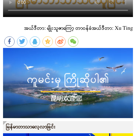
အယ်ဒီတာ: မျိုးသူဇာကြော့
တာဝန်ခံအယ်ဒီတာ: Xu Ting
မြန်မာဘာသာလေ့လာခြင်း