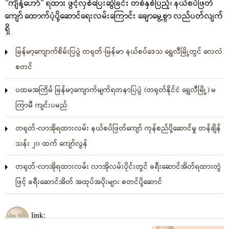
"ကျိန့်ဟော်" ရထား ဖွင့်လှစ်ပြေးဆွဲခြင်း တစ်နှစ်ပြည့်၊ နယ်စပ်ဖြတ်
ကျော် ထောက်ပံ့ပို့ဆောင်ရေးလမ်းကြောင်း ချောမွေ့စွာ လည်ပတ်လျက်
ရှိ
မြန်မာ့ကျောက်စိမ်းပြပွဲ တရုတ်-မြန်မာ နယ်စပ်ဒေသ ရွှေလီမြို့တွင် လေလံ
စတင်
ပထမအကြိမ် မြန်မာ့ကျောက်မျက်ရတနာပြပွဲ (တရုတ်နိုင်ငံ ရွှေလီမြို့) မ
ကြာမီ ကျင်းပမည်
တရုတ်-လာအိုရထားလမ်း နယ်စပ်ဖြတ်ကျော် ကုန်စည်ပို့ဆောင်မှု တန်ချိန်
သန်း ၂၀ ထက် ကျော်လွန်
တရုတ်-လာအိုရထားလမ်း လာအိုလမ်းပိုင်းတွင် ခရီးဆောင်အိတ်ရထားတွဲ
ဖြင့် ခရီးဆောင်အိတ် အထုပ်အပိုးများ စတင်ပို့ဆောင်
link: