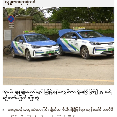
လူမှုဘဝရသစုံလင်
ကူမင်း ချန်ချုံတောင်တွင် ကြိုပို့ရန်တက္ကစီများ ရှိနေပြီ ဖြစ်၍ ၂၄ နာရီ
စဉ်ဆက်မပြတ် ပြေးဆွဲ
မာလူထန် အထူးတံတားကြီး ချိတ်ဆက်လိုက်ပြီဖြစ်ရာ ထျန်းပေါင်-မာလီပို