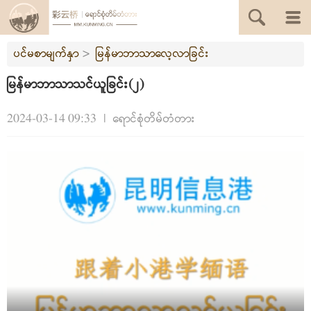
ပင်မစာမျက်နှာ
>
မြန်မာဘာသာလေ့လာခြင်း
မြန်မာဘာသာသင်ယူခြင်း(၂)
2024-03-14 09:33
|
ရောင်စုံတိမ်တံတား