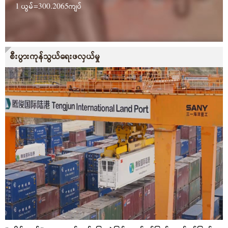
1 ယွမ်=
300.2065
ကျပ်
စီးပွားကုန်သွယ်ရေးဖလှယ်မှု