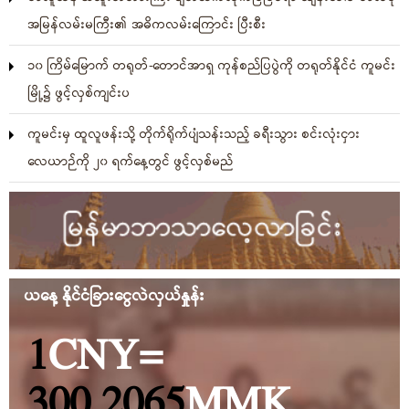
အမြန်လမ်းမကြီး၏ အဓိကလမ်းကြောင်း ပြီးစီး
၁၀ ကြိမ်မြောက် တရုတ်-တောင်အာရှ ကုန်စည်ပြပွဲကို တရုတ်နိုင်ငံ ကူမင်း
မြို့၌ ဖွင့်လှစ်ကျင်းပ
ကူမင်းမှ ထူလူဖန်းသို့ တိုက်ရိုက်ပျံသန်းသည့် ခရီးသွား စင်းလုံးငှား
လေယာဉ်ကို ၂၀ ရက်နေ့တွင် ဖွင့်လှစ်မည်
ယနေ့ နိုင်ငံခြားငွေလဲလှယ်နှုန်း
1
CNY
=
300.2065
MMK