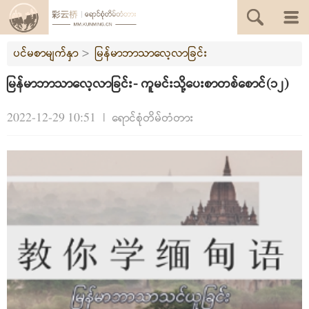
ပင်မစာမျက်နှာ
>
မြန်မာဘာသာလေ့လာခြင်း
မြန်မာဘာသာလေ့လာခြင်း- ကူမင်းသို့ပေးစာတစ်စောင်(၁၂)
2022-12-29 10:51
|
ရောင်စုံတိမ်တံတား