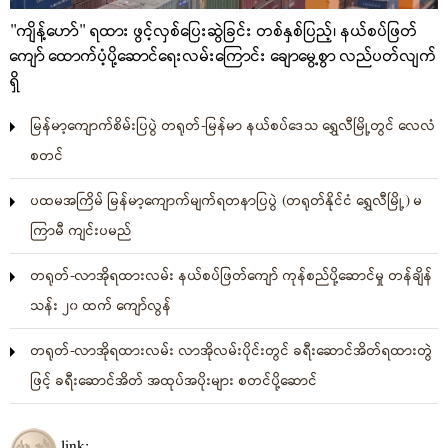
"ကျိန့်ဟော်" ရထား ဖွင့်လှစ်ပြေးဆွဲခြင်း တစ်နှစ်ပြည့်၊ နယ်စပ်ဖြတ်
ကျော် ထောက်ပံ့ပို့ဆောင်ရေးလမ်းကြောင်း ချောမွေ့စွာ လည်ပတ်လျက်
ရှိ
မြန်မာ့ကျောက်စိမ်းပြပွဲ တရုတ်-မြန်မာ နယ်စပ်ဒေသ ရွှေလီမြို့တွင် လေလံ
စတင်
ပထမအကြိမ် မြန်မာ့ကျောက်မျက်ရတနာပြပွဲ (တရုတ်နိုင်ငံ ရွှေလီမြို့) မ
ကြာမီ ကျင်းပမည်
တရုတ်-လာအိုရထားလမ်း နယ်စပ်ဖြတ်ကျော် ကုန်စည်ပို့ဆောင်မှု တန်ချိန်
သန်း ၂၀ ထက် ကျော်လွန်
တရုတ်-လာအိုရထားလမ်း လာအိုလမ်းပိုင်းတွင် ခရီးဆောင်အိတ်ရထားတွဲ
ဖြင့် ခရီးဆောင်အိတ် အထုပ်အပိုးများ စတင်ပို့ဆောင်
link: