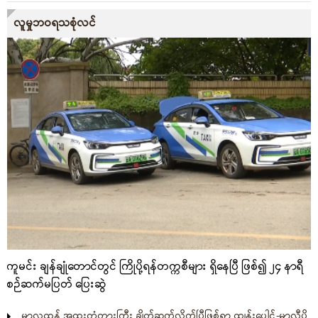
လူမှုဘဝရသစုံလင်
ကူမင်း ချန်ချုံတောင်တွင် ကြိုပို့ရန်တက္ကစီများ ရှိနေပြီ ဖြစ်၍ ၂၄ နာရီ
စဉ်ဆက်မပြတ် ပြေးဆွဲ
မာလူထန် အထူးတံတားကြီး ချိတ်ဆက်လိုက်ပြီဖြစ်ရာ ထျန်းပေါင်-မာလီပို