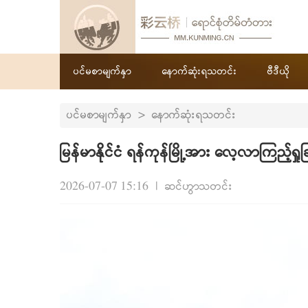
ပင်မစာမျက်နှာ
နောက်ဆုံးရသတင်း
ဗီဒီယို
ပင်မစာမျက်နှာ
>
နောက်ဆုံးရသတင်း
မြန်မာနိုင်ငံ ရန်ကုန်မြို့အား လေ့လာကြည့်ရှုခ
2026-07-07 15:16
|
ဆင်ဟွာသတင်း