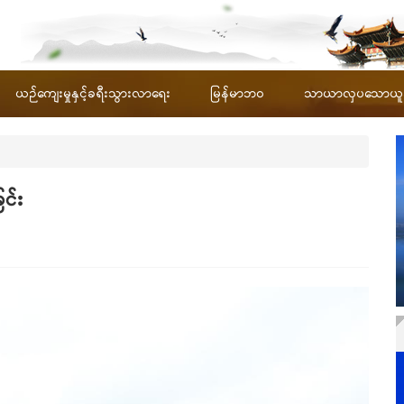
ယဉ်ကျေးမှုနှင့်ခရီးသွားလာရေး
မြန်မာဘဝ
သာယာလှပသောယူနန်
ြင်း