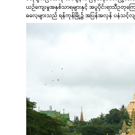
ယဉ်ကျေးမှုအနှစ်သာရများနှင့် အပူပိုင်းရာသီဥတုက
ဓလေ့များသည် ရန်ကုန်မြို့၌ အပြန်အလှန် ပနံသင့်