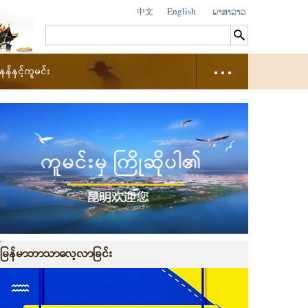
中文
English
နှင့်ကူမင်း
မြန်မာဘာသာလေ့လာခြင်း