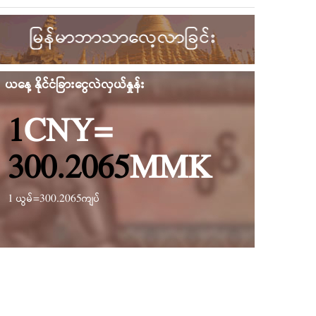
ယနေ့ နိုင်ငံခြားငွေလဲလှယ်နှုန်း
1
CNY
=
300.2065
MMK
1 ယွမ်=
300.2065
ကျပ်