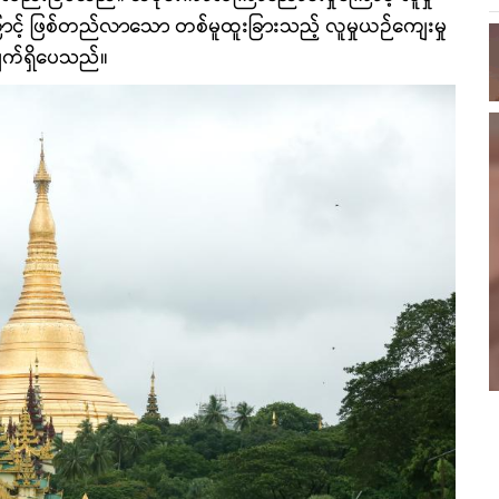
ြောင့် ဖြစ်တည်လာသော တစ်မူထူးခြားသည့် လူမှုယဉ်ကျေးမှု
လျက်ရှိပေသည်။