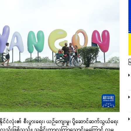
မ
တစ်နိုင်ငံလုံး၏ စီးပွားရေး၊ ယဉ်ကျေးမှု၊ ပို့ဆောင်ဆက်သွယ်ရေး
ော်လည်းဖြစ်သည်။ သမိုင်းကာလကြာညောင်းမှုကြောင့် လူမှု