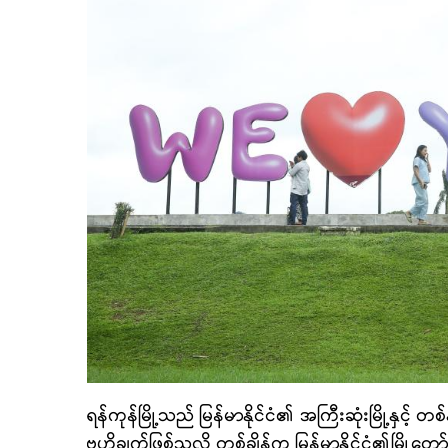
ရန်ကုန်မြို့သည် ‌မြန်မာနိုင်ငံ၏ အကြီးဆုံးမြို့နှင့် 
ဗဟိုချက်ဖြစ်သလို တစ်ချိန်က မြန်မာနိုင်ငံ၏မြို့တ